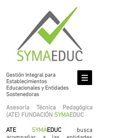
Gestión Integral para
Establecimientos
Educacionales y Entidades
Sostenedoras
Asesoría Técnica Pedagógica
(ATE) FUNDACIÓN
SYMA
EDUC
ATE
SYMA
EDUC
busca
acompañar a las entidades